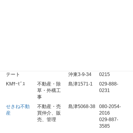
㈱あすか
不動産賃貸
岡崎2-15-31
070-5458-
業
5830
一誠商事㈱
不動産
中郷2-23-3
029-840-
阿見支店
2510
㈱大徳不動
不動産
中央1-5-7
029-888-
産
1234
永井不動産
不動産鑑定
若栗1932-2
029-887-
鑑定
業
9325
㈱シンエス
不動産業
土浦市荒川
080-7858-
テート
沖東3-9-34
0215
KMｻｰﾋﾞｽ
不動産・除
島津1571-1
029-888-
草・外構工
0231
事
せきね不動
不動産・売
島津5068-38
080-2054-
産
買仲介、販
2016
売、管理
029-887-
3585