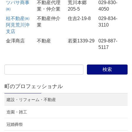
ツバサ商事
不動産代理
荒川本郷
029-830-
㈱
業・仲介業
205-5
4050
桂不動産㈱
不動産仲介
住吉2-19-8
029-834-
阿見荒川沖
業
3110
支店
金澤商店
不動産
若栗1339-29
029-887-
5117
町のプロフェッショナル
建設・リフォーム・不動産
造園・雑工
冠婚葬祭