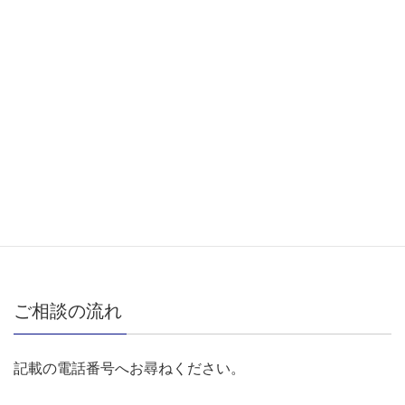
マッサージ
整形外科
薬局
内科
眼科
歯科
健診
ご相談の流れ
記載の電話番号へお尋ねください。