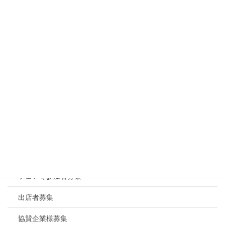
スウィーツフェア
さくらまつり
あみ商工まつり
協賛御礼
募集内容
賀詞交歓会
記念品提供
セミナー、相談会
フェア等参加者募集
出店者募集
協賛企業様募集