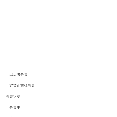
協賛御礼
募集内容
賀詞交歓会
記念品提供
セミナー、相談会
フェア等参加者募集
出店者募集
協賛企業様募集
募集状況
募集中