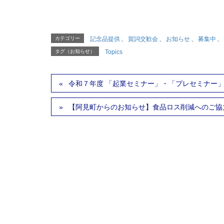
カテゴリー
記念品提供
、
賀詞交歓会
、
お知らせ
、
募集中
、
タグ（お知らせ）
Topics
令和７年度 「起業セミナー」・「プレセミナー
【阿見町からのお知らせ】食品ロス削減へのご協