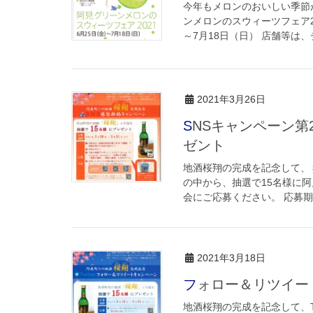
今年もメロンのおいしい季節が
ンメロンのスウィーツフェア20
～7月18日（日） 店舗等は、チ
2021年3月26日
SNSキャンペーン第2段！投稿で、阿見町初の「地酒桜翔」プレ
ゼント
地酒桜翔の完成を記念して、
の中から、抽選で15名様に
会にご応募ください。 応募期間 
2021年3月18日
フォロー＆リツイ
地酒桜翔の完成を記念して、T